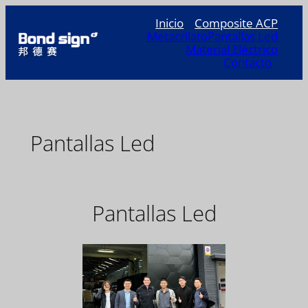
Saltar
Inicio
Composite ACP
al
Metacrilato
Pantallas Led
contenido
Material Eléctrico
Contacto
Pantallas Led
Pantallas Led